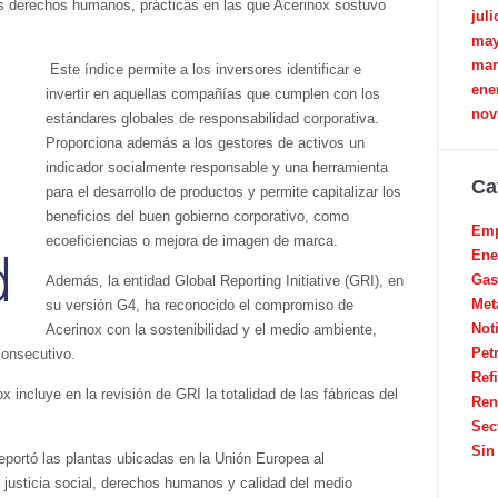
os derechos humanos, prácticas en las que Acerinox sostuvo
juli
may
mar
Este índice permite a los inversores identificar e
ene
invertir en aquellas compañías que cumplen con los
nov
estándares globales de responsabilidad corporativa.
Proporciona además a los gestores de activos un
indicador socialmente responsable y una herramienta
Ca
para el desarrollo de productos y permite capitalizar los
beneficios del buen gobierno corporativo, como
Emp
ecoeficiencias o mejora de imagen de marca.
Ene
Gas
Además, la entidad Global Reporting Initiative (GRI), en
Met
su versión G4, ha reconocido el compromiso de
Not
Acerinox con la sostenibilidad y el medio ambiente,
Pet
consecutivo.
Ref
 incluye en la revisión de GRI la totalidad de las fábricas del
Ren
Sec
Sin
eportó las plantas ubicadas en la Unión Europea al
a justicia social, derechos humanos y calidad del medio