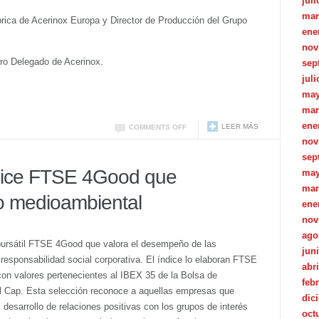
juli
mar
ábrica de Acerinox Europa y Director de Producción del Grupo
ene
nov
ro Delegado de Acerinox.
sep
juli
may
mar
ene
LEER MÁS
COMMENTS OFF
nov
sep
ndice FTSE 4Good que
may
mar
o medioambiental
ene
nov
ago
e bursátil FTSE 4Good que valora el desempeño de las
jun
sponsabilidad social corporativa. El índice lo elaboran FTSE
abri
n valores pertenecientes al IBEX 35 de la Bolsa de
feb
l Cap. Esta selección reconoce a aquellas empresas que
dic
l desarrollo de relaciones positivas con los grupos de interés
oct