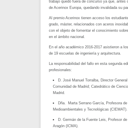
trabajo quedó fuera de concurso ya que, antes de
de Acerinox Europa, quedando invalidada su par
Al premio Acerinox tienen acceso los estudiantes
grado, máster, relacionados con aceros inoxidabl
con el objeto de fomentar el conocimiento sobre
en el ámbito nacional.
En el año académico 2016-2017 asistieron a lo
de 19 escuelas de ingeniería y arquitectura.
La responsabilidad del fallo en esta segunda ed
profesionales:
D. José Manuel Torralba, Director General
Comunidad de Madrid; Catedrático de Ciencia 
Madrid.
Dña. Marta Serrano García, Profesora de 
Medioambientales y Tecnológicas (CIEMAT). 
D. Germán de la Fuente Leis, Profesor de 
Aragón (ICMA).