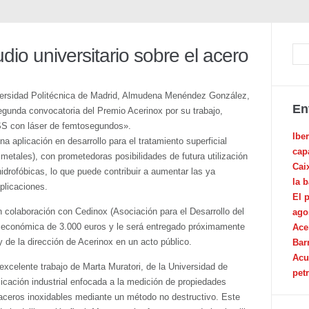
dio universitario sobre el acero
niversidad Politécnica de Madrid, Almudena Menéndez González,
En
segunda convocatoria del Premio Acerinox por su trabajo,
SS con láser de femtosegundos».
Ibe
a aplicación en desarrollo para el tratamiento superficial
cap
 metales), con prometedoras posibilidades de futura utilización
Cai
hidrofóbicas, lo que puede contribuir a aumentar las ya
la 
plicaciones.
El 
n colaboración con Cedinox (Asociación para el Desarrollo del
ago
n económica de 3.000 euros y le será entregado próximamente
Ace
 de la dirección de Acerinox en un acto público.
Bar
Acu
xcelente trabajo de Marta Muratori, de la Universidad de
pet
icación industrial enfocada a la medición de propiedades
aceros inoxidables mediante un método no destructivo. Este