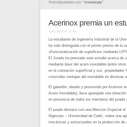
Post etiquetados con:
"metalurgia"
Acerinox premia un estu
11/01/2018 AT 12:05
La estudiante de Ingeniería Industrial de la U
ha sido distinguida con el primer premio de la 
«Funcionalización de superficies mediante LIP
El Jurado ha premiado este estudio acerca de un
mediante láser del acero inoxidable (entre otros
en la coloración superficial y sus propiedades 
conocidas ventajas del inoxidable en diversas a
El galardón, ideado y promovido por Acerinox e
Acero Inoxidable), lleva aparejado una dotació
en presencia de todos los miembros del jurado y
El jurado destacó con una Mención Especial el e
Algeciras – Universidad de Cádiz, sobre una apl
mecánicas y estructurales en la producción de 