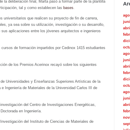
 la deliberación final, Marta pasó a formar parte de la plantilla
Ar
ticipación, tal y como establecen las
bases
.
ago
 universitarios que realicen su proyecto de fin de carrera,
jun
es, ya sea sobre su utilización, investigación o su desarrollo,
abri
 sus aplicaciones entre los jóvenes arquitectos e ingenieros
feb
dic
oct
s cursos de formación impartidos por Cedinox 1415 estudiantes
ago
jun
ición de los Premios Acerinox recayó sobre los siguientes
abri
feb
dic
 de Universidades y Enseñanzas Superiores Artísticas de la
oct
e Ingeniería de Materiales de la Universidad Carlos III de
ago
jun
investigación del Centro de Investigaciones Energéticas,
abri
Doctorada en Ingeniería.
feb
nov
Investigación del Instituto de Ciencias de Materiales de
sep