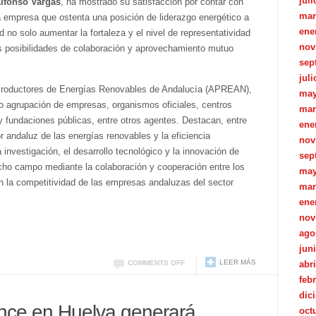
juli
Alfonso Vargas
, ha mostrado su satisfacción por contar con
mar
a empresa que ostenta una posición de liderazgo energético a
ene
d no solo aumentar la fortaleza y el nivel de representatividad
nov
las posibilidades de colaboración y aprovechamiento mutuo
sep
juli
Productores de Energías Renovables de Andalucía (APREAN),
may
 agrupación de empresas, organismos oficiales, centros
mar
y fundaciones públicas, entre otros agentes. Destacan, entre
ene
r andaluz de las energías renovables y la eficiencia
nov
investigación, el desarrollo tecnológico y la innovación de
sep
cho campo mediante la colaboración y cooperación entre los
may
n la competitividad de las empresas andaluzas del sector
mar
ene
nov
ago
jun
LEER MÁS
COMMENTS OFF
abri
feb
dic
nce en Huelva generará
oct