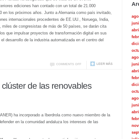
Ar
teriores ediciones han contado con un total de 21.000
000 en los próximos años. Junto a Alemania como país invitado,
ago
ones internacionales procedentes de EE.UU., Noruega, India,
jun
as, miles de congresistas de más de 50 países, se darán cita
abri
los que impulsar proyectos de transformación digital en sus
feb
l desarrollo de la industria automatizada en el centro del
dic
oct
ago
jun
LEER MÁS
COMMENTS OFF
abri
feb
 clúster de las renovables
dic
oct
ago
jun
abri
LANER) ha incorporado a Iberdrola como nuevo miembro de la
feb
defender en la comunidad andaluza los intereses de las
nov
sep