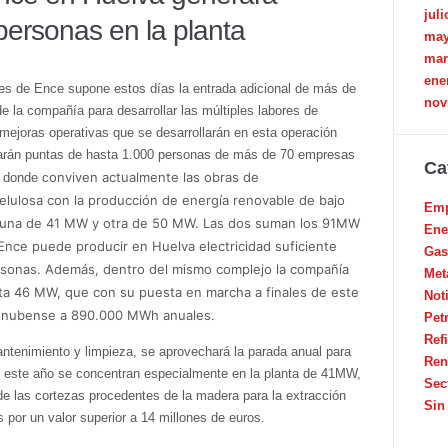
juli
personas en la planta
may
mar
ene
ses de Ence supone estos días la entrada adicional de más de
nov
de la compañía para desarrollar las múltiples labores de
 mejoras operativas que se desarrollarán en esta operación
nerarán puntas de hasta 1.000 personas de más de 70 empresas
Ca
onviven actualmente las obras de
, donde c
elulosa con la producción de energía renovable de bajo
Emp
s, una de 41 MW y otra de 50 MW. Las dos suman los 91MW
Ene
 Ence puede producir en Huelva electricidad suficiente
Gas
rsonas. Además, dentro del mismo complejo la compañía
Met
nta 46 MW, que con su puesta en marcha a finales de este
Not
 onubense a 890.000 MWh anuales.
Pet
Ref
ntenimiento y limpieza, se aprovechará la parada anual para
Ren
e este año se concentran especialmente en la planta de 41MW,
Sec
e las cortezas procedentes de la madera para la extracción
Sin
por un valor superior a 14 millones de euros.