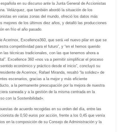
ia española en su discurso ante la Junta General de Accionistas
na. Velázquez, que también abordó la situación de los
onistas en varias zonas del mundo, ofreció los datos más
s mejores de los últimos diez años, y detalló las producciones
ón en frío el año pasado.
e Acerinox, Excellence360, que será «el nuevo pilar en que se
stra competitividad para el futuro”, y “en el hemos querido
n las técnicas tradicionales, con las que tenemos ahora a
tal”. Excellence 360 «nos va a permitir simplificar el proceso
 sentido económico y práctico desde el inicio”, concluyó su
residente de Acerinox, Rafael Miranda, resaltó “la solidez» de
entes escenarios, gracias a la mejor y más eficiente
oducto, a la permanente preocupación por la mejora de nuestra
nciera saneada y a la gestión de la misma centrada en la
so con la Sostenibilidad».
puestas de acuerdo recogidas en su orden del día, entre las
cionista de 0,50 euros por acción, frente a los 0,45 que venía
ios en la composición de su Consejo de Administración y la