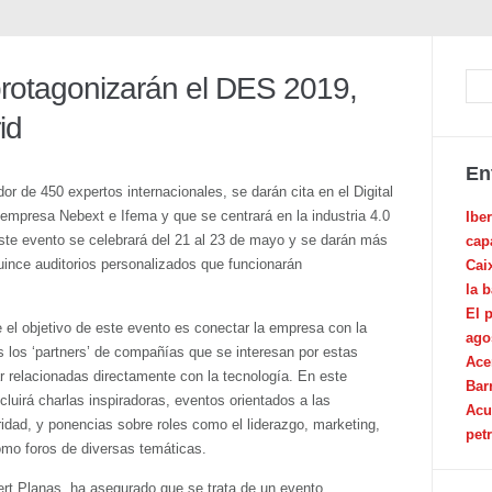
A protagonizarán el DES 2019,
id
En
or de 450 expertos internacionales, se darán cita en el Digital
empresa Nebext e Ifema y que se centrará en la industria 4.0
Ibe
de este evento se celebrará del 21 al 23 de mayo y se darán más
cap
ince auditorios personalizados que funcionarán
Cai
la 
El 
e el objetivo de este evento es conectar la empresa con la
ago
 los ‘partners’ de compañías que se interesan por estas
Ace
tar relacionadas directamente con la tecnología. En este
Bar
luirá charlas inspiradoras, eventos orientados a las
Acu
ridad, y ponencias sobre roles como el liderazgo, marketing,
pet
omo foros de diversas temáticas.
bert Planas, ha asegurado que se trata de un evento