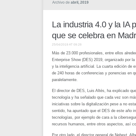
Archivo de
abril, 2019
La industria 4.0 y la I
que se celebra en Madr
25/04/2019 AT 09:26
Más de 23.000 profesionales, entre ellos alreded
Enterprise Show (DES) 2019, organizado por la 
y la inteligencia artificial. La cuarta edición 
de 240 horas de conferencias y ponencias en qu
paralelamente.
El director de DES, Luis Altés, ha explicado qu
tecnología y ha señalado que cada vez son más
iniciativas sobre la digitalización pese a no es
sentido, ha apuntado que el DES de este año inc
tecnologías, por ejemplo de cara a la cibersegu
recursos humanos, entre otros aspectos, así c
Por otro lado, el director general de Nebext, Al