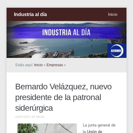
Industria al día
Inicio
Estás aquí:
Inicio
»
Empresas
»
Bernardo Velázquez, nuevo
presidente de la patronal
siderúrgica
10/07/2017 AT 08:00
La junta general de
la
Unión de