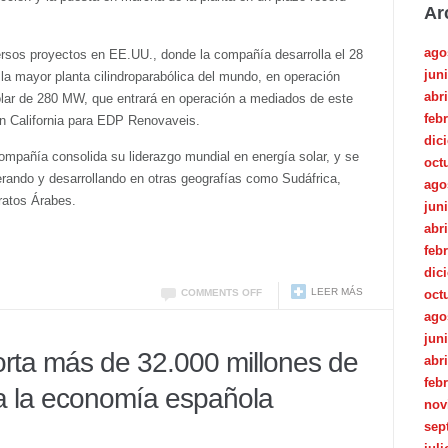
Ar
ago
rsos proyectos en EE.UU., donde la compañía desarrolla el 28
jun
la mayor planta cilindroparabólica del mundo, en operación
abri
olar de 280 MW, que entrará en operación a mediados de este
feb
en California para EDP Renovaveis.
dic
compañía consolida su liderazgo mundial en energía solar, y se
oct
rando y desarrollando en otras geografías como Sudáfrica,
ago
ratos Árabes.
jun
abri
feb
dic
LEER MÁS
COMMENTS OFF
oct
ago
jun
orta más de 32.000 millones de
abri
feb
 a la economía española
nov
sep