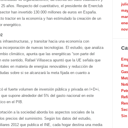
juli
s 25 años. Respecto del cuantitativo, el presidente de Enerclub
may
sector han invertido 130.000 millones de euros en España.
mar
cto tractor en la economía y han estimulado la creación de un
ene
or energético.
nov
O2
as infraestructuras, y transitar hacia una economía con
Ca
 incorporación de nuevas tecnologías. El estudio, que analiza
cambio climático, apunta que las energéticas “son parte del
Emp
n este sentido, Rafael Villaseca apuntó que la UE señala que
Ene
ales en materia de energías renovables y reducción de
Gas
udas sobre si se alcanzará la meta fijada en cuanto a
Met
Not
ó el fuerte volumen de inversión pública y privada en I+D+i,
Pet
o que supone alrededor del 5% del gasto nacional en este
Ref
tico en el PIB.
Ren
Sec
ortación a la sociedad aborda los aspectos sociales de la
Sin
 los precios del suministro. Según los datos del estudio,
liares 2012 que publica el INE, cada hogar destina una media