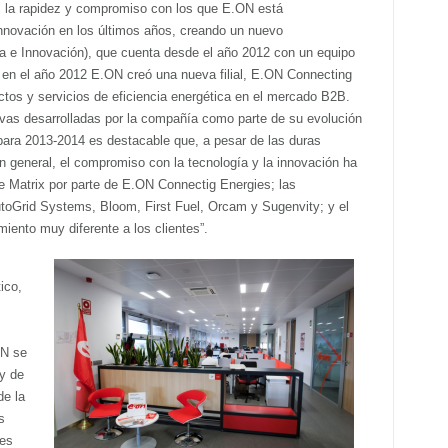
, la rapidez y compromiso con los que E.ON está
 innovación en los últimos años, creando un nuevo
a e Innovación), que cuenta desde el año 2012 con un equipo
 en el año 2012 E.ON creó una nueva filial, E.ON Connecting
ctos y servicios de eficiencia energética en el mercado B2B.
tivas desarrolladas por la compañía como parte de su evolución
, para 2013-2014 es destacable que, a pesar de las duras
n general, el compromiso con la tecnología y la innovación ha
de Matrix por parte de E.ON Connectig Energies; las
toGrid Systems, Bloom, First Fuel, Orcam y Sugenvity; y el
iento muy diferente a los clientes”.
ico,
ON se
y de
de la
s
res