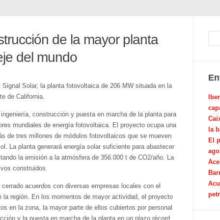
strucción de la mayor planta
 eje del mundo
En
 Signal Solar, la planta fotovoltaica de 206 MW situada en la
te de California.
Ibe
cap
ingeniería, construcción y puesta en marcha de la planta para
Cai
res mundiales de energía fotovoltaica. El proyecto ocupa una
la 
ás de tres millones de módulos fotovoltaicos que se mueven
El 
sol. La planta generará energía solar suficiente para abastecer
ago
tando la emisión a la atmósfera de 356.000 t de CO2/año. La
Ace
ivos construidos.
Bar
Acu
 cerrado acuerdos con diversas empresas locales con el
pet
e la región. En los momentos de mayor actividad, el proyecto
s en la zona, la mayor parte de ellos cubiertos por personal
cción y la puesta en marcha de la planta en un plazo récord