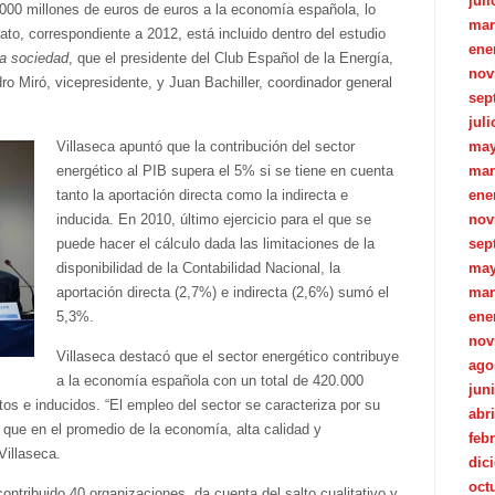
juli
.000 millones de euros de euros a la economía española, lo
mar
ato, correspondiente a 2012, está incluido dentro del estudio
ene
la sociedad
, que el presidente del Club Español de la Energía,
nov
ro Miró, vicepresidente, y Juan Bachiller, coordinador general
sep
juli
Villaseca apuntó que la contribución del sector
may
energético al PIB supera el 5% si se tiene en cuenta
mar
tanto la aportación directa como la indirecta e
ene
inducida. En 2010, último ejercicio para el que se
nov
puede hacer el cálculo dada las limitaciones de la
sep
disponibilidad de la Contabilidad Nacional, la
may
aportación directa (2,7%) e indirecta (2,6%) sumó el
mar
5,3%.
ene
nov
Villaseca destacó que el sector energético contribuye
ago
a la economía española con un total de 420.000
jun
tos e inducidos. “El empleo del sector se caracteriza por su
abri
 que en el promedio de la economía, alta calidad y
feb
Villaseca.
dic
oct
ntribuido 40 organizaciones, da cuenta del salto cualitativo y