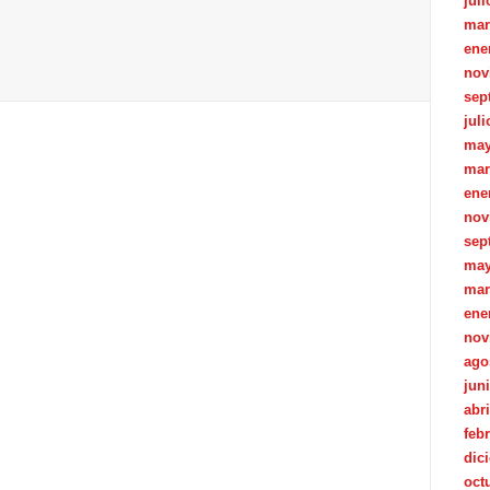
juli
mar
ene
nov
sep
juli
may
mar
ene
nov
sep
may
mar
ene
nov
ago
jun
abri
feb
dic
oct