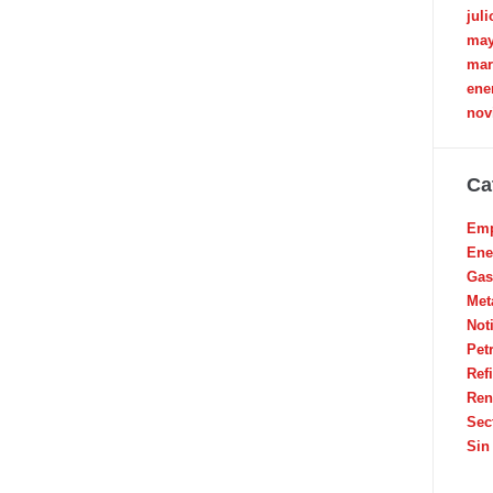
juli
may
mar
ene
nov
Ca
Emp
Ene
Gas
Met
Not
Pet
Ref
Ren
Sec
Sin