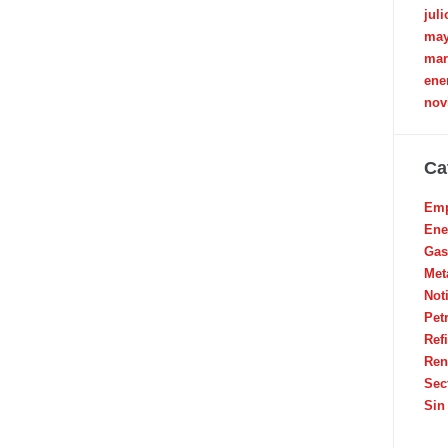
juli
may
mar
ene
nov
Ca
Emp
Ene
Gas
Met
Not
Pet
Ref
Ren
Sec
Sin