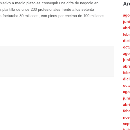
bjetivo a medio plazo es conseguir una cifra de negocio en
Ar
a plantilla de unos 200 profesionales frente a los setenta
ago
 facturaba 80 millones, con picos por encima de 100 millones
jun
abri
feb
dic
oct
ago
jun
abri
feb
dic
oct
ago
jun
abri
feb
nov
sep