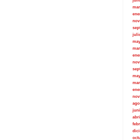
juli
mar
ene
nov
sep
juli
may
mar
ene
nov
sep
may
mar
ene
nov
ago
jun
abri
feb
dic
oct