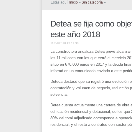
Estás aquí:
Inicio
»
Sin categoría
»
Detea se fija como objet
este año 2018
11/04/2018 AT 11:30
La constructora andaluza Detea prevé alcanzar 
los 11 millones con los que cerró el ejercicio 2
situó en 670.000 euros en 2017 y la deuda finan
informó en un comunicado enviado a este perió
Deteca destacó que su registró una evolución p
contratación y volumen de negocio, reducción pr
solvencia.
Detea cuenta actualmente una cartera de obra a
edificación residencial y dotacional, de los qu
80% del total adjudicado corresponde a operacio
residencial, y el resto a contratos con sector pú