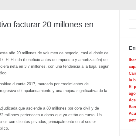
ivo facturar 20 millones en
En
este año 20 millones de volumen de negocio, casi el doble de
017. El Ebitda (beneficio antes de impuesto y amortización) se
Ibe
ciera neta en 3,7 millones, con una tendencia a la baja, según
cap
dico.
Cai
la 
ositiva durante 2017, marcada por crecimientos de
El 
ogresiva del apalancamiento y una mejora significativa de la
ago
Ace
Bar
djudicada que asciende a 80 millones por obra civil y de
Acu
e 32 millones pertenecen a obras que ya están en curso. Un
pet
nes con clientes privados, principalmente en el sector
blico.