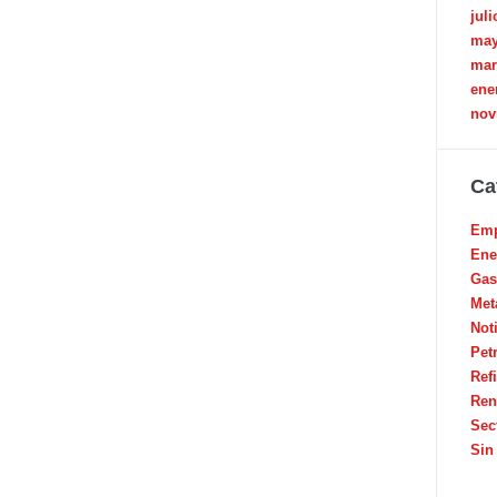
juli
may
mar
ene
nov
Ca
Emp
Ene
Gas
Met
Not
Pet
Ref
Ren
Sec
Sin