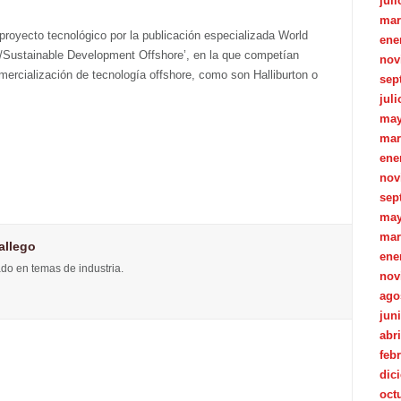
juli
.
mar
royecto tecnológico por la publicación especializada World
ene
nt/Sustainable Development Offshore’, en la que competían
nov
mercialización de tecnología offshore, como son Halliburton o
sep
juli
may
mar
ene
nov
sep
may
mar
allego
ene
do en temas de industria.
nov
ago
jun
abri
feb
dic
oct