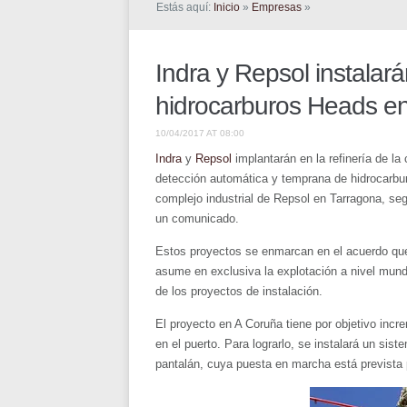
Estás aquí:
Inicio
»
Empresas
»
Indra y Repsol instalar
hidrocarburos Heads en 
10/04/2017 AT 08:00
Indra
y
Repsol
implantarán en la refinería de l
detección automática y temprana de hidrocarbur
complejo industrial de Repsol en Tarragona, se
un comunicado.
Estos proyectos se enmarcan en el acuerdo que
asume en exclusiva la explotación a nivel mund
de los proyectos de instalación.
El proyecto en A Coruña tiene por objetivo incr
en el puerto. Para lograrlo, se instalará un sis
pantalán, cuya puesta en marcha está prevista 