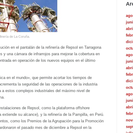
Ar
ago
jun
abri
feb
finería de La Coruña.
dic
lución en el pantalán de la refinería de Repsol en Tarragona
oct
es y una cámara de infrarrojos para mejorar la cobertura en
ago
ntrada en operación de los nuevos equipos en el último
jun
abri
feb
ica en el mundo», que permite acortar los tiempos de
dic
incrementa la seguridad de las operaciones de la industria
oct
a a estos complejos industriales del máximo nivel de
ago
ma.
jun
abri
instalaciones de Repsol, como la plataforma offshore
feb
 extiende su alcance), y la refinería de la Pampilla, en Perú.
nov
ntos, como los Premios de la Agrupación para la Promoción
sep
lardonaron el pasado mes de diciembre a Repsol en la