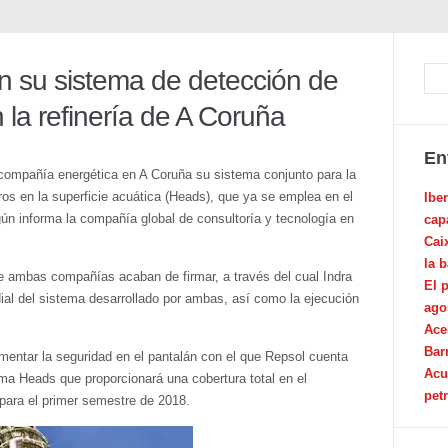
án su sistema de detección de
la refinería de A Coruña
En
a compañía energética en A Coruña su sistema conjunto para la
os en la superficie acuática (Heads), que ya se emplea en el
Ibe
gún informa la compañía global de consultoría y tecnología en
cap
Cai
la 
 ambas compañías acaban de firmar, a través del cual Indra
El 
ial del sistema desarrollado por ambas, así como la ejecución
ago
Ace
Bar
ementar la seguridad en el pantalán con el que Repsol cuenta
Acu
tema Heads que proporcionará una cobertura total en el
pet
para el primer semestre de 2018.