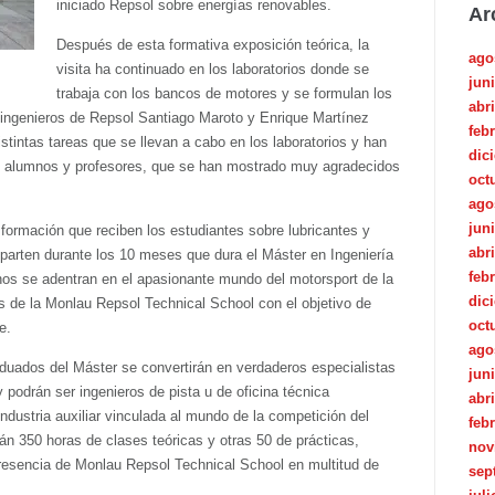
iniciado Repsol sobre energías renovables.
Ar
Después de esta formativa exposición teórica, la
ago
visita ha continuado en los laboratorios donde se
jun
trabaja con los bancos de motores y se formulan los
abri
 ingenieros de Repsol Santiago Maroto y Enrique Martínez
feb
stintas tareas que se llevan a cabo en los laboratorios y han
dic
os alumnos y profesores, que se han mostrado muy agradecidos
oct
ago
jun
 formación que reciben los estudiantes sobre lubricantes y
abri
parten durante los 10 meses que dura el Máster en Ingeniería
feb
nos se adentran en el apasionante mundo del motorsport de la
dic
 de la Monlau Repsol Technical School con el objetivo de
oct
e.
ago
raduados del Máster se convertirán en verdaderos especialistas
jun
podrán ser ingenieros de pista u de oficina técnica
abri
 industria auxiliar vinculada al mundo de la competición del
feb
án 350 horas de clases teóricas y otras 50 de prácticas,
nov
 presencia de Monlau Repsol Technical School en multitud de
sep