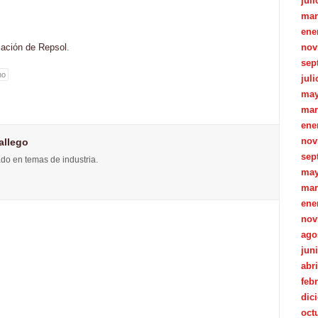
juli
mar
ene
rmación de Repsol
.
nov
sep
no
juli
may
mar
ene
nov
allego
sep
do en temas de industria.
may
mar
ene
nov
ago
jun
abri
feb
dic
oct