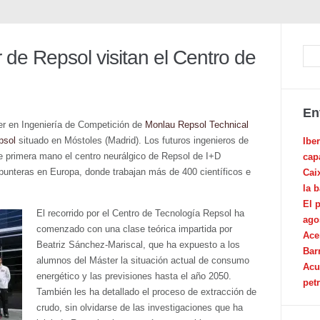
de Repsol visitan el Centro de
En
r en Ingeniería de Competición de
Monlau Repsol Technical
psol
situado en Móstoles (Madrid). Los futuros ingenieros de
Ibe
de primera mano el centro neurálgico de Repsol de I+D
cap
s punteras en Europa, donde trabajan más de 400 científicos e
Cai
la 
El 
El recorrido por el Centro de Tecnología Repsol ha
ago
comenzado con una clase teórica impartida por
Ace
Beatriz Sánchez-Mariscal, que ha expuesto a los
Bar
alumnos del Máster la situación actual de consumo
Acu
energético y las previsiones hasta el año 2050.
pet
También les ha detallado el proceso de extracción de
crudo, sin olvidarse de las investigaciones que ha