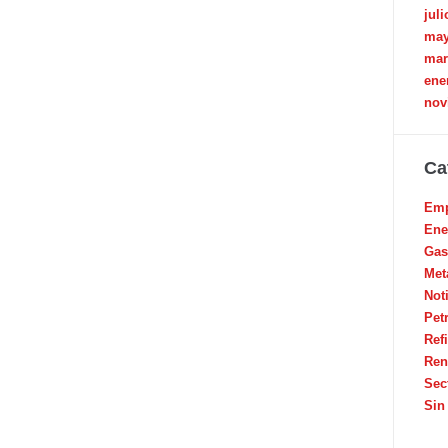
juli
may
mar
ene
nov
Ca
Emp
Ene
Gas
Met
Not
Pet
Ref
Ren
Sec
Sin