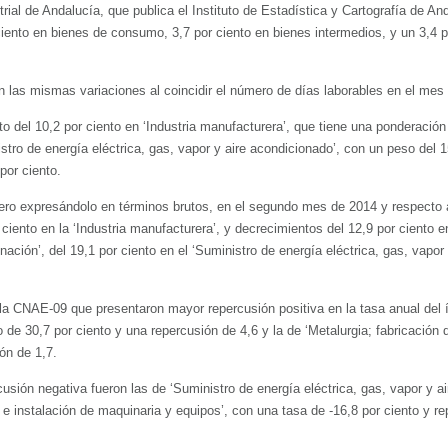
rial de Andalucía, que publica el Instituto de Estadística y Cartografía de An
 ciento en bienes de consumo, 3,7 por ciento en bienes intermedios, y un 3,4 
n las mismas variaciones al coincidir el número de días laborables en el mes
o del 10,2 por ciento en ‘Industria manufacturera’, que tiene una ponderación 
stro de energía eléctrica, gas, vapor y aire acondicionado’, con un peso del 15
por ciento.
ero expresándolo en términos brutos, en el segundo mes de 2014 y respecto 
iento en la ‘Industria manufacturera’, y decrecimientos del 12,9 por ciento e
ión’, del 19,1 por ciento en el ‘Suministro de energía eléctrica, gas, vapor 
 la CNAE-09 que presentaron mayor repercusión positiva en la tasa anual del ín
 de 30,7 por ciento y una repercusión de 4,6 y la de ‘Metalurgia; fabricación d
ón de 1,7.
cusión negativa fueron las de ‘Suministro de energía eléctrica, gas, vapor y a
 e instalación de maquinaria y equipos’, con una tasa de -16,8 por ciento y re