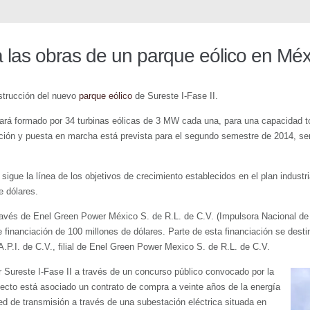
a las obras de un parque eólico en Méx
strucción del nuevo
p
arque eólico
de Sureste I-Fase II.
tará formado por 34 turbinas eólicas de 3 MW cada una, para una capacidad 
ucción y puesta en marcha está prevista para el segundo semestre de 2014, 
 sigue la línea de los objetivos de crecimiento establecidos en el plan indust
e dólares.
avés de Enel Green Power México S. de R.L. de C.V. (Impulsora Nacional de E
inanciación de 100 millones de dólares. Parte de esta financiación se destina
P.I. de C.V., filial de Enel Green Power Mexico S. de R.L. de C.V.
r Sureste I-Fase II a través de un concurso público convocado por la
yecto está asociado un contrato de compra a veinte años de la energía
red de transmisión a través de una subestación eléctrica situada en