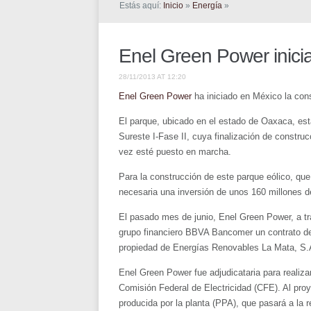
Estás aquí:
Inicio
»
Energía
»
Enel Green Power inici
28/11/2013 AT 12:20
Enel Green Power
ha iniciado en México la con
El parque, ubicado en el estado de Oaxaca, es
Sureste I-Fase II, cuya finalización de constr
vez esté puesto en marcha.
Para la construcción de este parque eólico, que
necesaria una inversión de unos 160 millones d
El pasado mes de junio, Enel Green Power, a tr
grupo financiero BBVA Bancomer un contrato de f
propiedad de Energías Renovables La Mata, S.A.
Enel Green Power fue adjudicataria para realiza
Comisión Federal de Electricidad (CFE). Al pro
producida por la planta (PPA), que pasará a la 